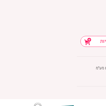
ות
 מע״מ